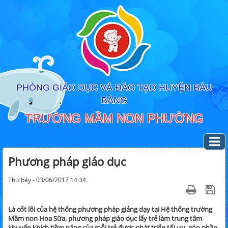
PHÒNG GIÁO DỤC VÀ ĐÀO TẠO HUYỆN BÀU
BÀNG
TRƯỜNG MẦM NON PHƯỜNG
Phương pháp giáo dục
Thứ bảy - 03/06/2017 14:34
Là cốt lõi của hệ thống phương pháp giảng dạy tại Hệ thống trường
Mầm non Hoa Sữa, phương pháp giáo dục lấy trẻ làm trung tâm
khuyến khích tiềm năng của mỗi trẻ được phát triển tối ưu, góp phần