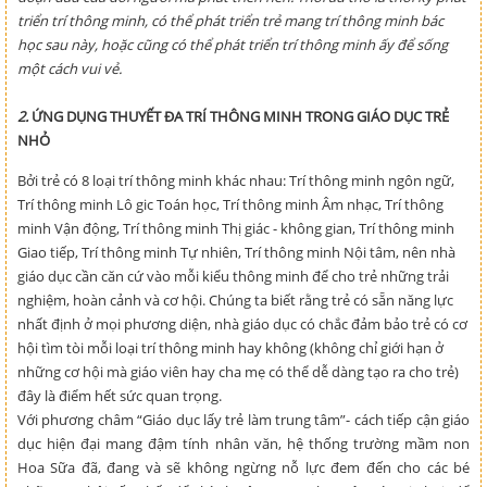
triển trí thông minh, có thể phát triển trẻ mang trí thông minh bác
học sau này, hoặc cũng có thể phát triển trí thông minh ấy để sống
một cách vui vẻ.
2.
ỨNG DỤNG THUYẾT ĐA TRÍ THÔNG MINH TRONG GIÁO DỤC TRẺ
NHỎ
Bởi trẻ có 8 loại trí thông minh khác nhau: Trí thông minh ngôn ngữ,
Trí thông minh Lô gic Toán học, Trí thông minh Âm nhạc, Trí thông
minh Vận động, Trí thông minh Thị giác - không gian, Trí thông minh
Giao tiếp, Trí thông minh Tự nhiên, Trí thông minh Nội tâm, nên nhà
giáo dục cần căn cứ vào mỗi kiểu thông minh để cho trẻ những trải
nghiệm, hoàn cảnh và cơ hội. Chúng ta biết rằng trẻ có sẵn năng lực
nhất định ở mọi phương diện, nhà giáo dục có chắc đảm bảo trẻ có cơ
hội tìm tòi mỗi loại trí thông minh hay không (không chỉ giới hạn ở
những cơ hội mà giáo viên hay cha mẹ có thể dễ dàng tạo ra cho trẻ)
đây là điểm hết sức quan trọng.
Với phương châm “Giáo dục lấy trẻ làm trung tâm”- cách tiếp cận giáo
dục hiện đại mang đậm tính nhân văn, hệ thống trường mầm non
Hoa Sữa đã, đang và sẽ không ngừng nỗ lực đem đến cho các bé