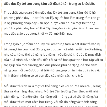
Giáo dục lấy trẻ làm trung tâm bắt đầu từ tôn trọng sự khác biệt
Thực chất của quan điểm giáo dục lấy trẻ làm trung tâm, đó là hệ
phương pháp dạy – học tích cực lấy người học làm trung tâm còn gọi
là hệ phương pháp dạy – tự học, được xem như là một hệ thống
phương pháp dạy học có thể đáp ứng được các yêu cầu cơ bản của
mục tiêu giáo dục trong thời kỳ đổi mới hiện nay.
Trong giáo dục mầm non, lấy trẻ làm trung tâm là đặt đứa trẻ vào vị
trí trung tâm của hoạt động giáo dục, xem cá nhân mỗi trẻ với những
nhu cầu, hứng thú và năng lực riêng – vừa là chủ thể vừa là mục đích
của quá trình đó, phấn đấu tiến tới cá thể hóa quá trình học tập với sự
trợ giúp của môi trường giáo dục phong phú đa dạng, để cho tiềm
năng của mỗi trẻ được phát triển tối ưu, góp phần hiệu quả vào việc
hình thành những cơ sở ban đầu của nhân cách cho trẻ.
Mỗi đứa trẻ sinh ra là một cá thể riêng biệt với những nhu cầu, hứng
thú và khả năng khác nhau. Mỗi trẻ đến trường đem theo một nhân
cách riêng, một nền văn hóa riêng với những giá trị cốt lõi riêng. Và
mỗi đứa trẻ có một cách học riêng, với tốc độ riêng và thành công