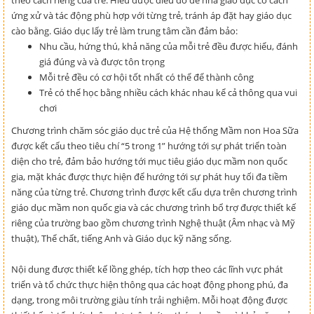
theo cách riêng của trẻ. Hiểu được điều đó để nhà giáo dục có cách
ứng xử và tác động phù hợp với từng trẻ, tránh áp đặt hay giáo dục
cào bằng. Giáo dục lấy trẻ làm trung tâm cần đảm bảo:
Nhu cầu, hứng thú, khả năng của mỗi trẻ đều được hiểu, đánh
giá đúng và và được tôn trọng
Mỗi trẻ đều có cơ hội tốt nhất có thể để thành công
Trẻ có thể học bằng nhiều cách khác nhau kể cả thông qua vui
chơi
Chương trình chăm sóc giáo dục trẻ của Hệ thống Mầm non Hoa Sữa
được kết cấu theo tiêu chí “5 trong 1” hướng tới sự phát triển toàn
diện cho trẻ, đảm bảo hướng tới mục tiêu giáo dục mầm non quốc
gia, mặt khác được thực hiện để hướng tới sự phát huy tối đa tiềm
năng của từng trẻ. Chương trình được kết cấu dựa trên chương trình
giáo dục mầm non quốc gia và các chương trình bổ trợ được thiết kế
riêng của trường bao gồm chương trình Nghệ thuật (Âm nhạc và Mỹ
thuật), Thể chất, tiếng Anh và Giáo dục kỹ năng sống.
Nội dung được thiết kế lồng ghép, tích hợp theo các lĩnh vực phát
triển và tổ chức thực hiện thông qua các hoạt động phong phú, đa
dạng, trong môi trường giàu tính trải nghiệm. Mỗi hoạt động được