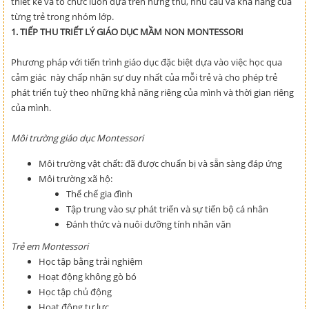
thiết kế và tổ chức luôn dựa trên hứng thú, nhu cầu và khả năng của
từng trẻ trong nhóm lớp.
1. TIẾP THU TRIẾT LÝ GIÁO DỤC MẦM NON MONTESSORI
Phương pháp với tiến trình giáo dục đặc biệt dựa vào việc học qua
cảm giác này chấp nhận sự duy nhất của mỗi trẻ và cho phép trẻ
phát triển tuỳ theo những khả năng riêng của mình và thời gian riêng
của mình.
Môi trường giáo dục Montessori
Môi trường vật chất: đã được chuẩn bị và sẵn sàng đáp ứng
Môi trường xã hộ:
Thể chế gia đình
Tập trung vào sự phát triển và sự tiến bộ cá nhân
Đánh thức và nuôi dưỡng tính nhân văn
Trẻ em Montessori
Học tập bằng trải nghiệm
Hoạt động không gò bó
Học tập chủ động
Hoạt động tự lực